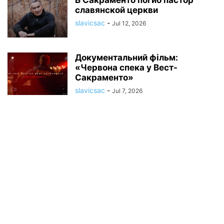
В Сакраменто погиб пастор
славянской церкви
slavicsac
-
Jul 12, 2026
Документальний фільм:
«Червона спека у Вест-
Сакраменто»
slavicsac
-
Jul 7, 2026