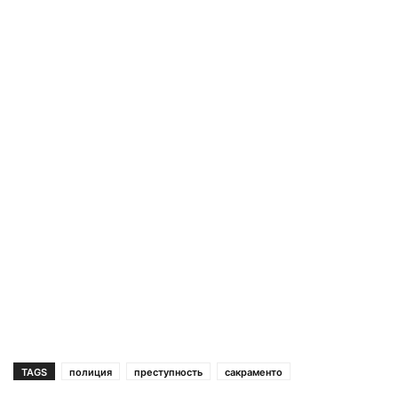
TAGS
полиция
преступность
сакраменто