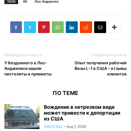
TAGS
4G
Лос-Анджелес
Предыдущая новость
Следующая новость
У бездомного в Лос-
Опыт получения рабочей
Анджелесе нашли
Визы L-1 в США – отзывы
пистолеты и пулеметы
клиентов
ПО ТЕМЕ
Вождение в нетрезвом виде
может привести к депортации
из США
SlavicSac
-
Aug 7, 2026