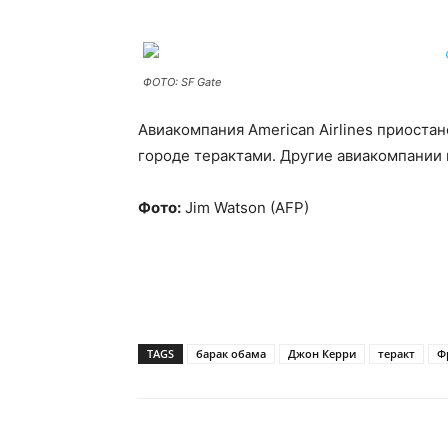
ФОТО: SF Gate
Авиакомпания American Airlines приоста
городе терактами. Другие авиакомпании
Фото:
Jim Watson (AFP)
TAGS
барак обама
Джон Керри
теракт
Ф