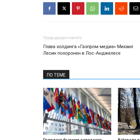
Предыдущая новость
Глава холдинга «Газпром-медиа» Михаил
Лесин похоронен в Лос-Анджелесе
ПО ТЕМЕ
Граждане бывших советских
В Неваде 