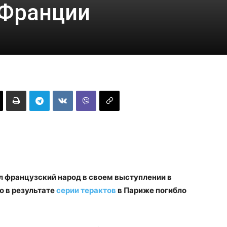
 Франции
 французский народ в своем выступлении в
о в результате
серии терактов
в Париже погибло