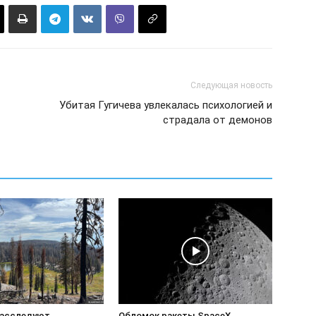
Следующая новость
Убитая Гугичева увлекалась психологией и
страдала от демонов
расследуют
Обломок ракеты SpaceX