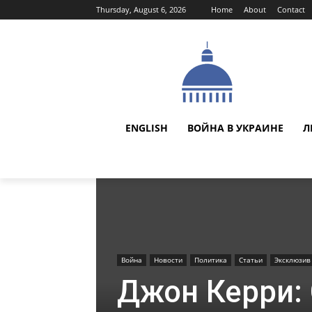
Thursday, August 6, 2026
Home
About
Contact
ENGLISH
ВОЙНА В УКРАИНЕ
Л
Война
Новости
Политика
Статьи
Эксклюзив
Джон Керри: