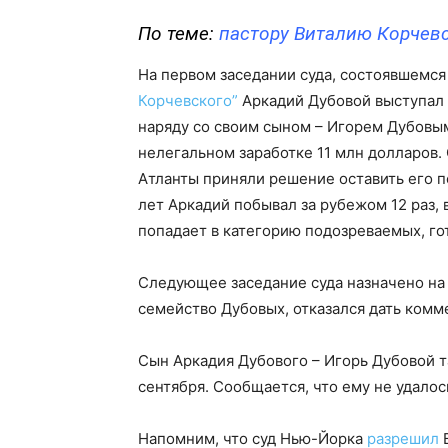
По теме:
пастору Виталию Корчев
На первом заседании суда, состоявшемся
Корчевского”
Аркадий Дубовой выступал 
наряду со своим сыном – Игорем Дубовы
нелегальном заработке 11 млн долларов. 
Aтланты приняли решение оставить его п
лет Аркадий побывал за рубежом 12 раз, в
попадает в категорию подозреваемых, го
Следующее заседание суда назначено на 
семейство Дубовых, отказался дать комм
Сын Аркадия Дубового – Игорь Дубовой т
сентября. Сообщается, что ему не удалось
Напомним, что суд Нью-Йорка
разрешил
В