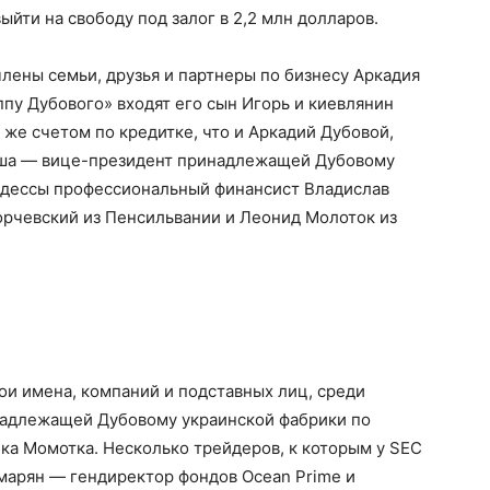
ыйти на свободу под залог в 2,2 млн долларов.
члены семьи, друзья и партнеры по бизнесу Аркадия
ппу Дубового» входят его сын Игорь и киевлянин
 же счетом по кредитке, что и Аркадий Дубовой,
куша — вице-президент принадлежащей Дубовому
Одессы профессиональный финансист Владислав
орчевский из Пенсильвании и Леонид Молоток из
ои имена, компаний и подставных лиц, среди
надлежащей Дубовому украинской фабрики по
ка Момотка. Несколько трейдеров, к которым у SEC
Амарян — гендиректор фондов Ocean Prime и