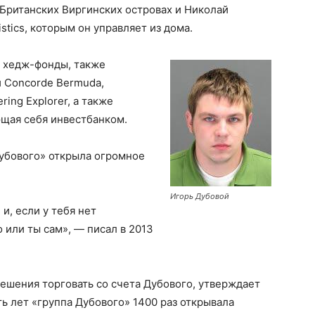
а Британских Виргинских островах и Николай
tics, которым он управляет из дома.
 хедж-фонды, также
й Concorde Bermuda,
ring Explorer, а также
ающая себя инвестбанком.
убового» открыла огромное
Игорь Дубовой
и, если у тебя нет
о или ты сам», — писал в 2013
ешения торговать со счета Дубового, утверждает
ть лет «группа Дубового» 1400 раз открывала