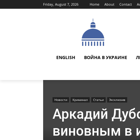
Friday, August 7, 2026
Home
About
Contact
A
ENGLISH
ВОЙНА В УКРАИНЕ
Л
Новости
Криминал
Статьи
Эксклюзив
Аркадий Дубо
виновным в 