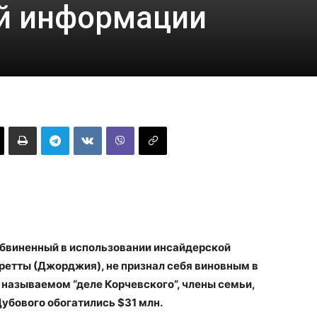
й информации
обвиненный в использовании инсайдерской
етты (Джорджия), не признал себя виновным в
к называемом “деле Корчевского”, члены семьи,
Дубового обогатились $31 млн.