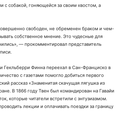
и с собакой, гоняющейся за своим хвостом, а
совершенно свободен, не обременен браком и чем-
зывать собственное мнение. Это чудесные для
анились», — прокомментировал представитель
писи.
 и Гекльберри Финна переехал в Сан-Франциско в
дничество с газетами помогло добиться первого
кий рассказ «Знаменитая скачущая лягушка из
ране. В 1866 году Твен был командирован на Гавайи
ток, которые читатели встретили с энтузиазмом.
роводить лекции и оплачивать поездки за границу