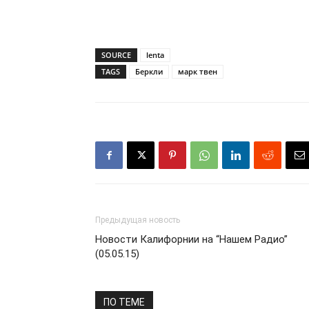
SOURCE
lenta
TAGS
Беркли
марк твен
Предыдущая новость
Новости Калифорнии на “Нашем Радио”
(05.05.15)
ПО ТЕМЕ