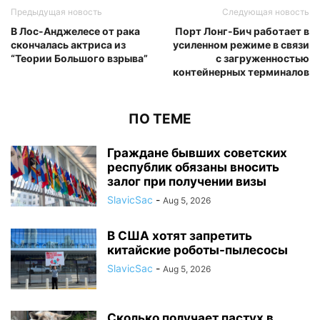
Предыдущая новость
Следующая новость
В Лос-Анджелесе от рака
Порт Лонг-Бич работает в
скончалась актриса из
усиленном режиме в связи
“Теории Большого взрыва”
с загруженностью
контейнерных терминалов
ПО ТЕМЕ
Граждане бывших советских
республик обязаны вносить
залог при получении визы
SlavicSac
-
Aug 5, 2026
В США хотят запретить
китайские роботы-пылесосы
SlavicSac
-
Aug 5, 2026
Сколько получает пастух в