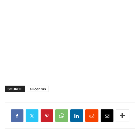
SOURCE
siliconrus