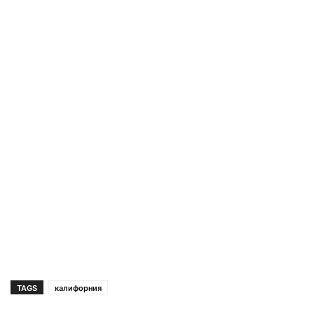
TAGS
калифорния