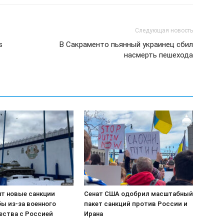
Следующая новость
s
В Сакраменто пьянный украинец сбил
насмерть пешехода
т новые санкции
Сенат США одобрил масштабный
ы из-за военного
пакет санкций против России и
ества с Россией
Ирана