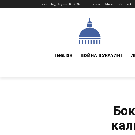
Saturday, August 8, 2026
Home
About
Contact
ENGLISH
ВОЙНА В УКРАИНЕ
Л
Бок
кал