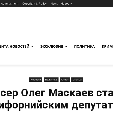
Advertisment
Copyright & Policy
News – Новости
ЕНТА НОВОСТЕЙ
ЭКСКЛЮЗИВ
ПОЛИТИКА
КРИМ
Новости
Политика
Спорт
Статьи
сер Олег Маскаев ст
ифорнийским депута