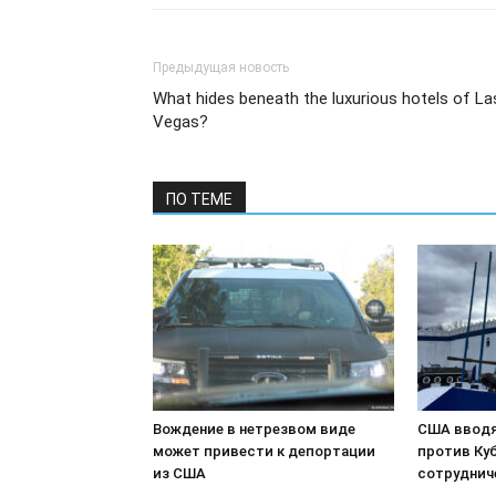
Предыдущая новость
What hides beneath the luxurious hotels of La
Vegas?
ПО ТЕМЕ
Вождение в нетрезвом виде
США вводя
может привести к депортации
против Куб
из США
сотруднич