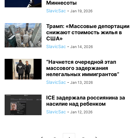
Миннесоты
SlavicSac
-
Jan 19, 2026
Трамп: «Массовые депортации
снижают стоимость жилья в
США»
SlavicSac
-
Jan 14, 2026
“Начнется очередной этап
массового задержания
нелегальных иммигрантов”
SlavicSac
-
Jan 13, 2026
ICE задержала россиянина за
насилие над ребенком
SlavicSac
-
Jan 12, 2026