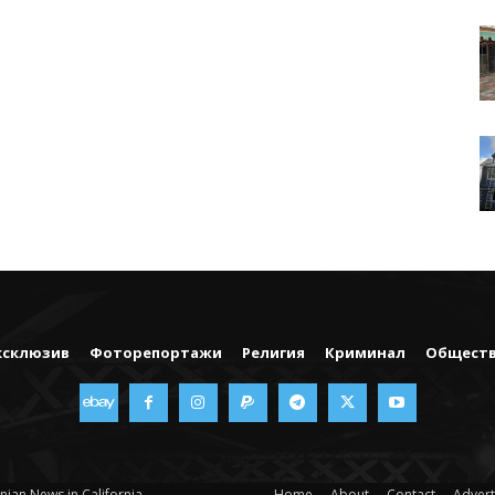
ксклюзив
Фоторепортажи
Религия
Криминал
Общест
nian News in California
Home
About
Contact
Advert