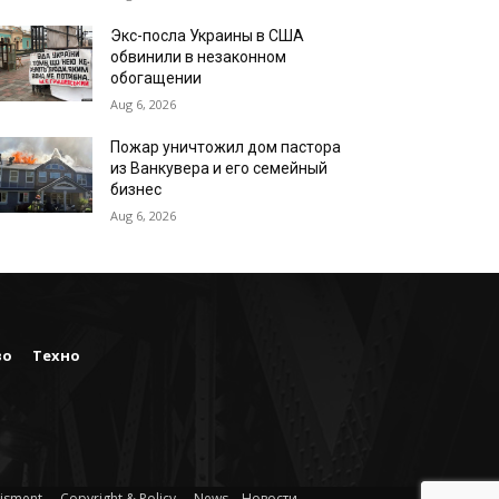
Экс-посла Украины в США
обвинили в незаконном
обогащении
Aug 6, 2026
Пожар уничтожил дом пастора
из Ванкувера и его семейный
бизнес
Aug 6, 2026
во
Техно
isment
Copyright & Policy
News – Новости