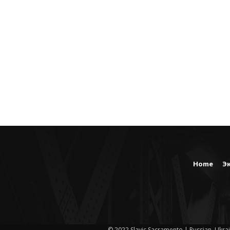
Home
Э
© 2022 Slavic Sacramento | Russian, Ukrai