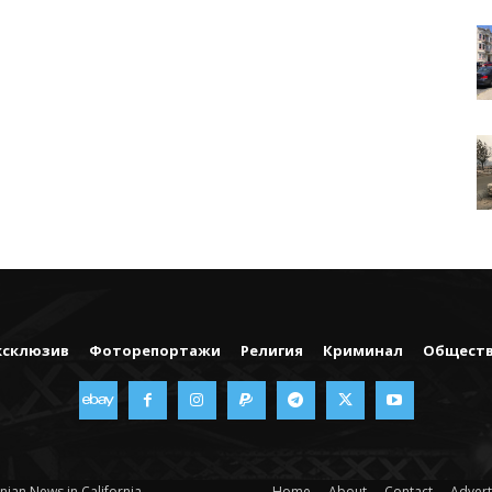
ксклюзив
Фоторепортажи
Религия
Криминал
Общест
nian News in California
Home
About
Contact
Advert