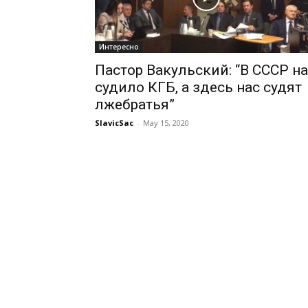
Интересно
Пастор Вакульский: “В СССР н
судило КГБ, а здесь нас судят
лжебратья”
SlavicSac
-
May 15, 2020