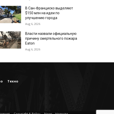
В Сан-Франциско выделяют
$150 млн на идеи по
улучшению города
Aug 6, 2026
Власти назвали официальную
причину смертельного пожара
Eaton
Aug 6, 2026
во
Техно
isment
Copyright & Policy
News – Новости