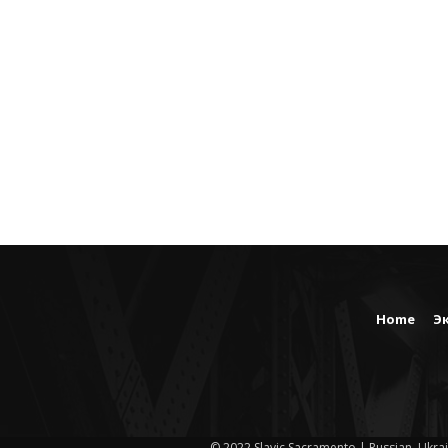
Home
Э
© 2022 Slavic Sacramento | Russian, Ukrai