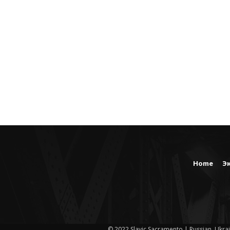
Home
Э
© 2022 Slavic Sacramento | Russian, Ukrai