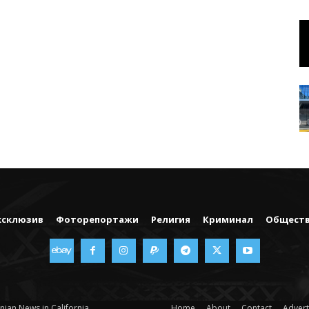
ксклюзив
Фоторепортажи
Религия
Криминал
Общест
nian News in California
Home
About
Contact
Advert