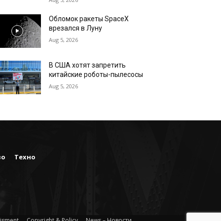
Обломок ракеты SpaceX
врезался в Луну
Aug 5, 2026
В США хотят запретить
китайские роботы-пылесосы
Aug 5, 2026
во
Техно
isment
Copyright & Policy
News – Новости