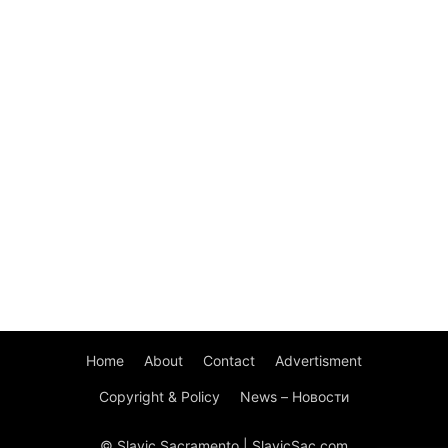
Home
About
Contact
Advertisment
Copyright & Policy
News – Новости
© Slavic Sacramento | SlavicSac.com