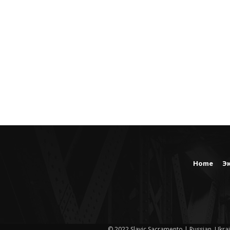
Home
Э
© 2022 Slavic Sacramento | Russian, Ukrai