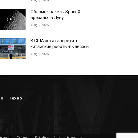
Обломок ракеты SpaceX
врезался в Луну
Aug 5, 2026
В США хотят запретить
китайские роботы-пылесосы
Aug 5, 2026
во
Техно
isment
Copyright & Policy
News – Новости