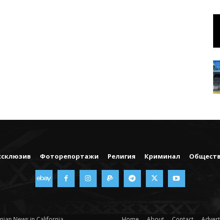
ксклюзив
Фоторепортажи
Религия
Криминал
Общест
nian News in California
Home
About
Contact
Advert