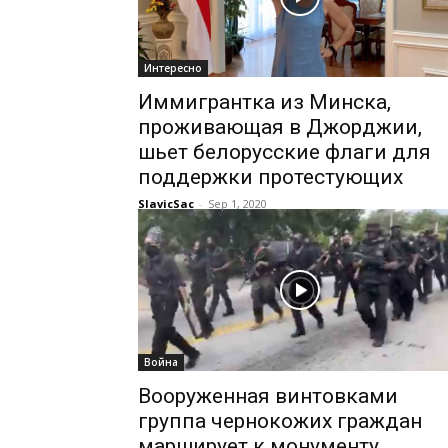
Интересно
Иммигрантка из Минска,
проживающая в Джорджии,
шьет белорусские флаги для
поддержки протестующих
SlavicSac
-
Sep 1, 2020
Война
Вооруженная винтовками
группа чернокожих граждан
марширует к монументу