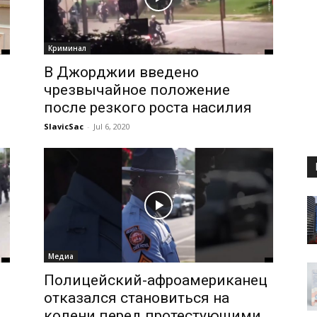
Криминал
В Джорджии введено
чрезвычайное положение
после резкого роста насилия
SlavicSac
-
Jul 6, 2020
Медиа
Полицейский-афроамериканец
отказался становиться на
колени перед протестующими