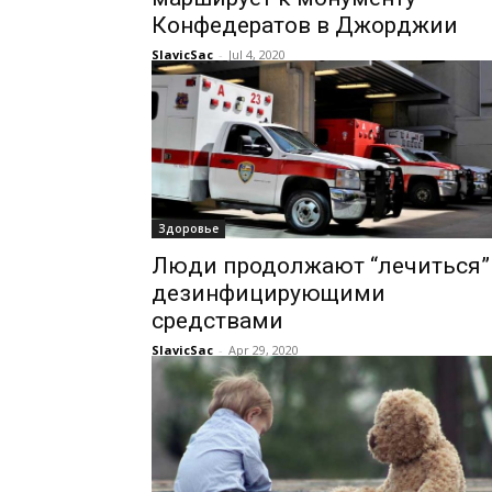
Конфедератов в Джорджии
SlavicSac
-
Jul 4, 2020
Здоровье
Люди продолжают “лечиться”
дезинфицирующими
средствами
SlavicSac
-
Apr 29, 2020