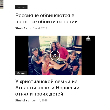
Бизнес
Россияне обвиняются в
попытке обойти санкции
SlavicSac
-
Dec 4, 2019
Жизнь
У христианской семьи из
Атланты власти Норвегии
отняли троих детей
SlavicSac
-
Jun 14, 2019