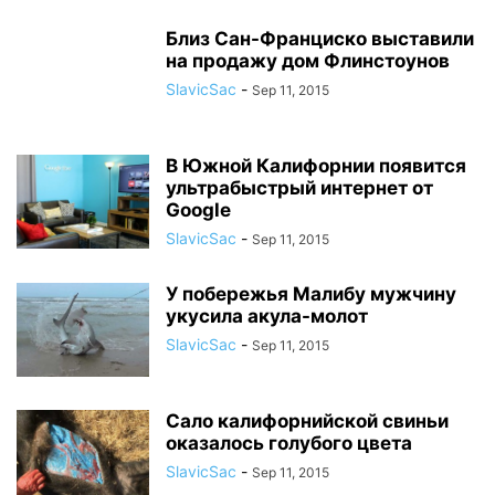
Близ Сан-Франциско выставили
на продажу дом Флинстоунов
SlavicSac
-
Sep 11, 2015
В Южной Калифорнии появится
ультрабыстрый интернет от
Google
SlavicSac
-
Sep 11, 2015
У побережья Малибу мужчину
укусила акула-молот
SlavicSac
-
Sep 11, 2015
Сало калифорнийской свиньи
оказалось голубого цвета
SlavicSac
-
Sep 11, 2015