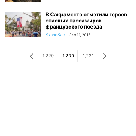
В Сакраменто отметили героев,
спасших пассажиров
французского поезда
SlavicSac
-
Sep 11, 2015
1,229
1,230
1,231