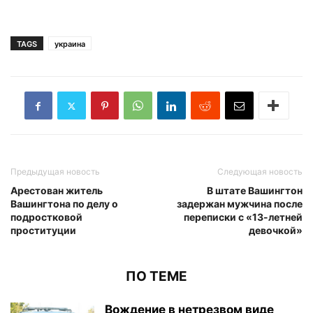
TAGS
украина
Предыдущая новость
Следующая новость
Арестован житель
В штате Вашингтон
Вашингтона по делу о
задержан мужчина после
подростковой
переписки с «13-летней
проституции
девочкой»
ПО ТЕМЕ
Вождение в нетрезвом виде