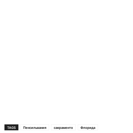
TAGS
Пенсильвания
сакраменто
Флорида