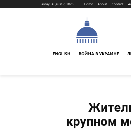
Friday, August 7, 2026
Home
About
Contact
A
ENGLISH
ВОЙНА В УКРАИНЕ
Л
Житель
крупном м