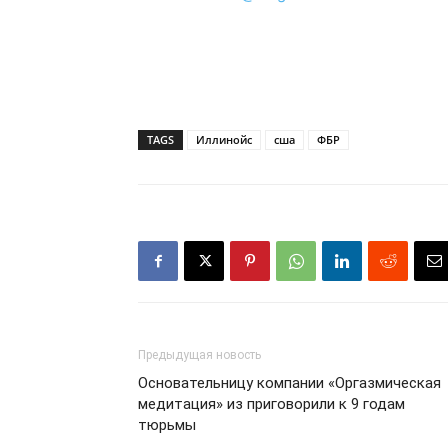
TAGS
Иллинойс
сша
ФБР
Предыдущая новость
Основательницу компании «Оргазмическая
медитация» из приговорили к 9 годам
тюрьмы