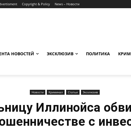
dvertisment
Copyright & Policy
News – Новости
ЕНТА НОВОСТЕЙ
ЭКСКЛЮЗИВ
ПОЛИТИКА
КРИМ
Новости
Криминал
Статьи
Эксклюзив
ницу Иллинойса обв
ошенничестве с инве