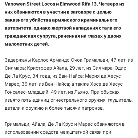
Vanowen Street Locos и Elmwood Rifa 13. Четверо из
них обвиняются в участии в заговоре с целью
заказного убийства армянского криминального
авторитета, однако жертвой нападения стала его
гражданская супруга, раненная на глазах у двоих
малолетних детей.
Задержаны Карлос Армандо Очоа Гримальди, 47 лет, из
Силмара; Кристофер Айала, 29 лет, из Силмара; Эдир
Де Ла Крус, 34 года, из Ван-Найса; Мария де Хесус
Марес, 39 лет, из Ван-Найса; а также Хосе де Хесус
Гонсалес-младший, 49 лет, из Льяно. При обысках
изъято пять единиц огнестрельного оружия, глушитель,
детали к оружию и более тысячи патронов.
Гримальди, Айала, Де Ла Крус и Марес обвиняются в
использовании средств межштатной связи при