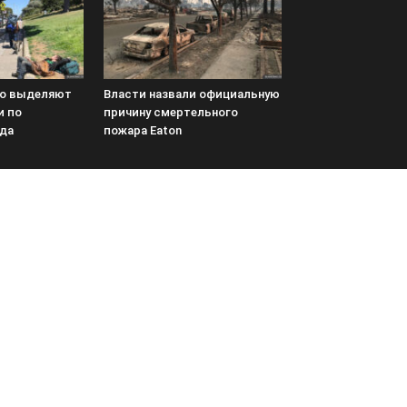
ко выделяют
Власти назвали официальную
и по
причину смертельного
ода
пожара Eaton