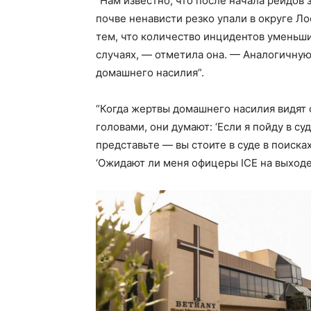
“Нам известно, что после начала рейдов
почве ненависти резко упали в округе Ло
тем, что количество инцидентов уменьши
случаях, — отметила она. — Аналогичну
домашнего насилия”.
“Когда жертвы домашнего насилия видят 
головами, они думают: ‘Если я пойду в су
представьте — вы стоите в суде в поиска
‘Ожидают ли меня офицеры ICE на выход