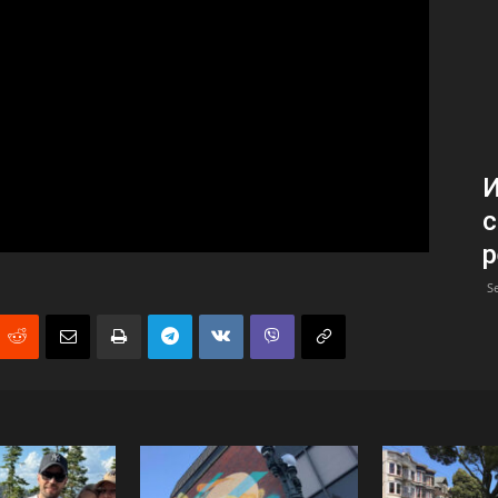
с
р
S