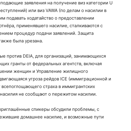
 подающие заявления на получение виз категории U
ступлений) или виз VAWA (по делам о насилии в
им подавать ходатайство о предоставлении
ртнёра, применявшего насилие, сталкиваются с
ением процедур подачи заявлений. Защита
также была урезана.
ые против DEIA, для организаций, занимающихся
щих гранты от федеральных агентств, включая
ошении женщин и Управление жилищного
адвигающаяся угроза рейдов ICE (иммиграционной и
 всепоглощающего страха в иммигрантских
насилия не сообщают о пережитом насилии.
приглашённые спикеры обсудили проблемы, с
режившие домашнее насилие, и возможные пути