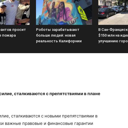
антов просит
Роботы зарабатывают
В Сан-Францис
е пожара
больше людей: новая
$150 млн на иде
реальность Калифорнии
улучшению гор
лие, сталкиваются с препятствиями в плане
ие, сталкиваются с новыми препятствиями в
ки важные правовые и финансовые гарантии