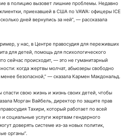
ение в полицию вызовет лишние проблемы. Недавно
 клиентки, приехавшей в США по VAWA: офицеры ICE
есколько дней вернулись за ней”, — рассказала
ример, у нас, в Центре правосудия для переживших
ита для детей, помощь для психологического
 что сейчас происходит, — это не гуманитарный
сности: когда жертвы молчат, абьюзеры свободно
я менее безопасной,” — сказала Кармен Макдональд.
 спасти свою жизнь и жизнь своих детей, чтобы
зала Морган Вайбель, директор по защите прав
правосудия Тахири, который работает по всей
 и социальные услуги жертвам гендерного
огут доверять системе из-за новых политик,
ые органы”.