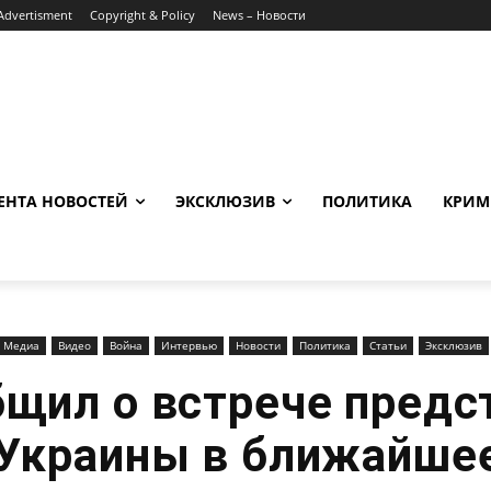
Advertisment
Copyright & Policy
News – Новости
ЕНТА НОВОСТЕЙ
ЭКСКЛЮЗИВ
ПОЛИТИКА
КРИМ
Медиа
Видео
Война
Интервью
Новости
Политика
Статьи
Эксклюзив
бщил о встрече предс
Украины в ближайше