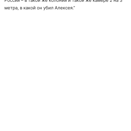
России – в такой же колонии и такой же камере 2 на 3
метра, в какой он убил Алексея.”