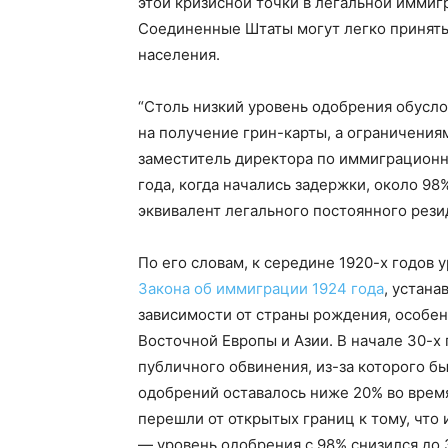
этой кризисной точки в легальной имми
Соединенные Штаты могут легко принять 
населения.
“Столь низкий уровень одобрения обусл
на получение грин-карты, а ограничениям
заместитель директора по иммиграционн
года, когда начались задержки, около 9
эквивалент легального постоянного резид
По его словам, к середине 1920-х годов 
Закона об иммиграции 1924 года
, устан
зависимости от страны рождения, особе
Восточной Европы и Азии. В начале 30-х
публичного обвинения, из-за которого б
одобрений оставалось ниже 20% во врем
перешли от открытых границ к тому, что
— уровень одобрения с 98% снизился до 3