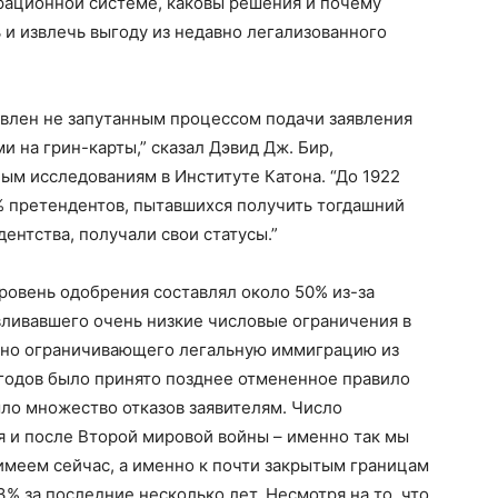
грационной системе, каковы решения и почему
и извлечь выгоду из недавно легализованного
овлен не запутанным процессом подачи заявления
и на грин-карты,” сказал Дэвид Дж. Бир,
ым исследованиям в Институте Катона. “До 1922
8% претендентов, пытавшихся получить тогдашний
ентства, получали свои статусы.”
уровень одобрения составлял около 50% из-за
авливавшего очень низкие числовые ограничения в
нно ограничивающего легальную иммиграцию из
 годов было принято позднее отмененное правило
ыло множество отказов заявителям. Число
я и после Второй мировой войны – именно так мы
 имеем сейчас, а именно к почти закрытым границам
% за последние несколько лет. Несмотря на то, что