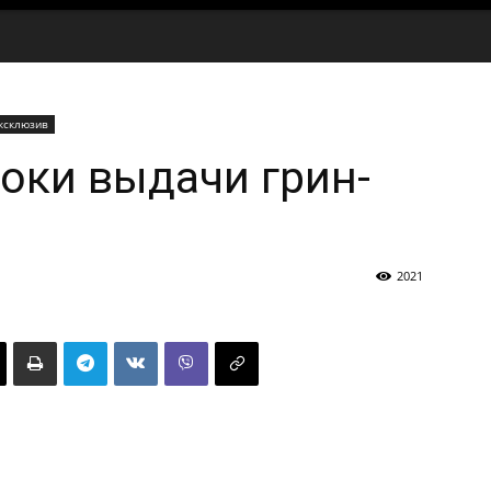
ксклюзив
роки выдачи грин-
2021