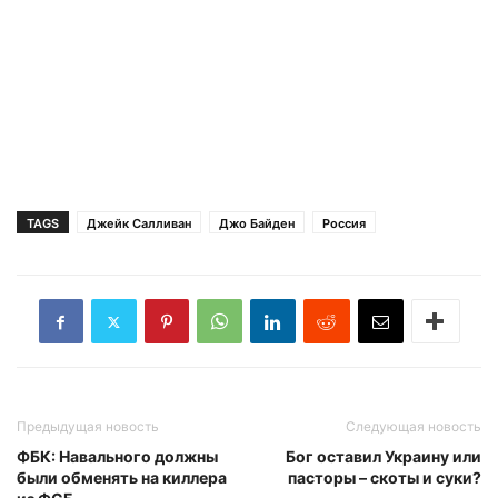
TAGS
Джейк Салливан
Джо Байден
Россия
Предыдущая новость
Следующая новость
ФБК: Навального должны
Бог оставил Украину или
были обменять на киллера
пасторы – скоты и суки?