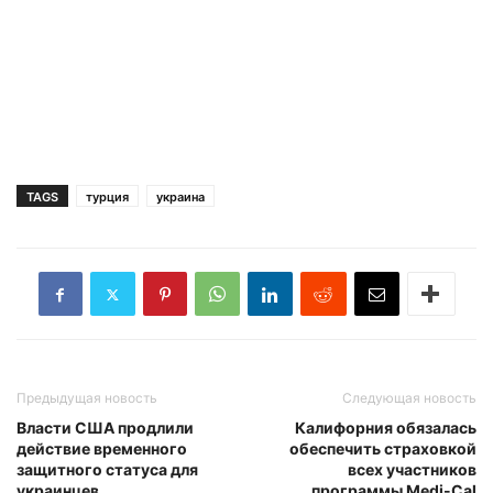
TAGS
турция
украина
Предыдущая новость
Следующая новость
Власти США продлили
Калифорния обязалась
действие временного
обеспечить страховкой
защитного статуса для
всех участников
украинцев
программы Medi-Cal