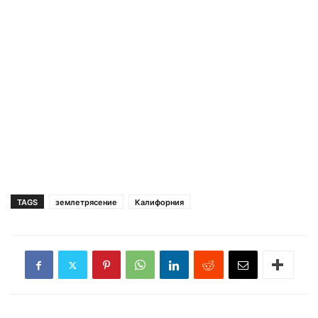
TAGS
землетрясение
Калифорния