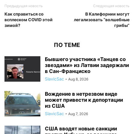
Предыдущая новость
Следующая новость
Как справиться со
В Калифорнии могут
всплеском COVID этой
легализовать “волшебные
зимой?
грибы”
ПО ТЕМЕ
Бывшего участника «Танцев со
звездами» из Латвии задержали
в Сан-Франциско
SlavicSac
-
Aug 8, 2026
Вождение в нетрезвом виде
может привести к депортации
из США
SlavicSac
-
Aug 7, 2026
США вводят новые санкции