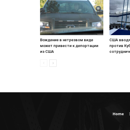
Вождение в нетрезвом виде
США вводя
может привести к депортации
против Куб
из США
сотруднич
Home