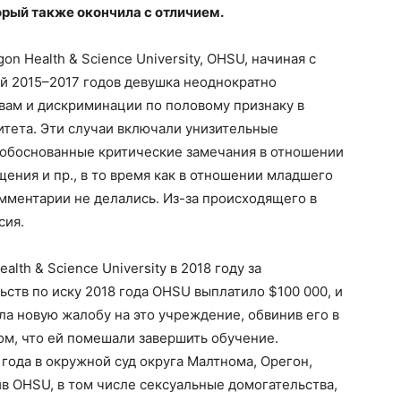
орый также окончила с отличием.
n Health & Science University, OHSU, начиная с
й 2015–2017 годов девушка неоднократно
вам и дискриминации по половому признаку в
итета. Эти случаи включали унизительные
обоснованные критические замечания в отношении
щения и пр., в то время как в отношении младшего
ментарии не делались. Из-за происходящего в
сия.
alth & Science University в 2018 году за
ьств по иску 2018 года OHSU выплатило $100 000, и
ла новую жалобу на это учреждение, обвинив его в
ом, что ей помешали завершить обучение.
года в окружной суд округа Малтнома, Орегон,
в OHSU, в том числе сексуальные домогательства,