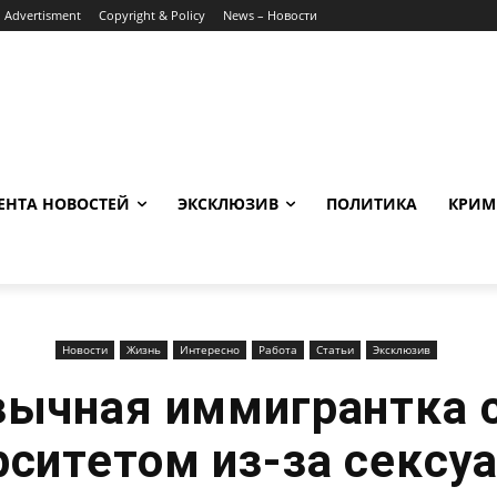
Advertisment
Copyright & Policy
News – Новости
ЕНТА НОВОСТЕЙ
ЭКСКЛЮЗИВ
ПОЛИТИКА
КРИМ
Новости
Жизнь
Интересно
Работа
Статьи
Эксклюзив
зычная иммигрантка с
рситетом из-за сексу