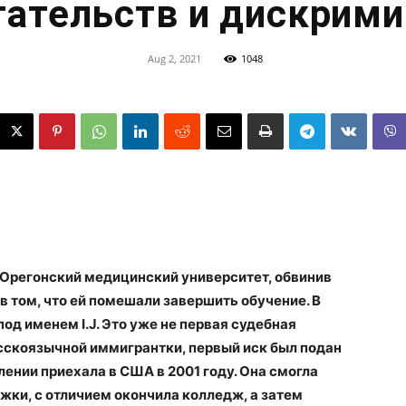
ательств и дискрим
Aug 2, 2021
1048
 Орегонский медицинский университет, обвинив
в том, что ей помешали завершить обучение. В
од именем I.J. Это уже не первая судебная
сскоязычной иммигрантки, первый иск был подан
лении приехала в США в 2001 году. Она смогла
жки, с отличием окончила колледж, а затем