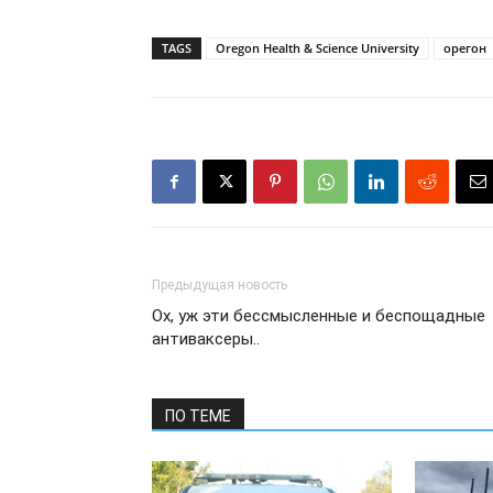
TAGS
Oregon Health & Science University
орегон
Предыдущая новость
Ох, уж эти бессмысленные и беспощадные
антиваксеры..
ПО ТЕМЕ