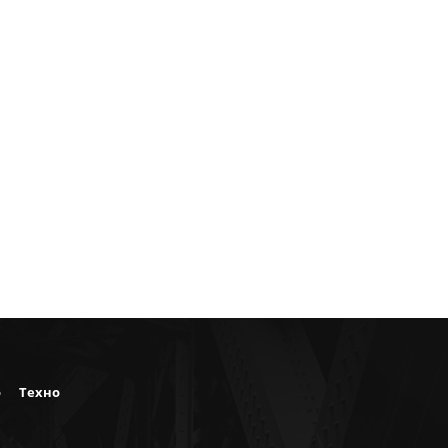
о
Техно