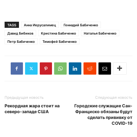
TAGS
Анна Иерусалимец
Геннадий Бабиченко
Давид Бибиков
Кристина Бабиченко
Наталья Бабиченко
Петр Бабиченко
Тимофей Бабиченко
Предыдущая новость
Следующая новость
Рекордная жара стоит на
Городские служащие Сан-
северо-западе США
Франциско обязаны будут
сделать прививку от
COVID-19