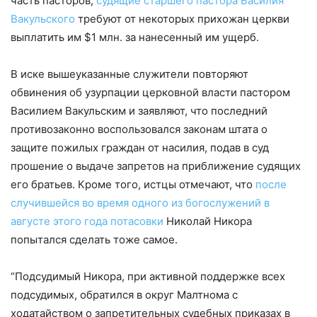
часть пасторов,
судящие старшего пастора Василия
Вакульского
требуют от некоторых прихожан церкви
выплатить им $1 млн. за нанесенный им ущерб.
В иске вышеуказанные служители повторяют
обвинения об узурпации церковной власти пастором
Василием Вакульским и заявляют, что последний
противозаконно воспользовался законам штата о
защите пожилых граждан от насилия, подав в суд
прошение о выдаче запретов на приближение судящих
его братьев. Кроме того, истцы отмечают, что
после
случившейся во время одного из богослужений в
августе этого года потасовки
Николай Никора
попытался сделать тоже самое.
“Подсудимый Никора, при активной поддержке всех
подсудимых, обратился в округ Малтнома с
ходатайством о запретительных судебных приказах в