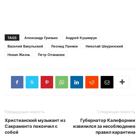
TAGS
Александр Гринько
Андрей Кушнирук
Василий Вакульский
Леонид Пахнюк
Николай Шкуринский
Новая Жизнь
Петр Опанасюк
Предыдущая новость
Следующая новость
Христианский музыкант из
Губернатор Калифорнии
Сакраменто покончил с
извинился за несоблюдение
собой
правил карантина