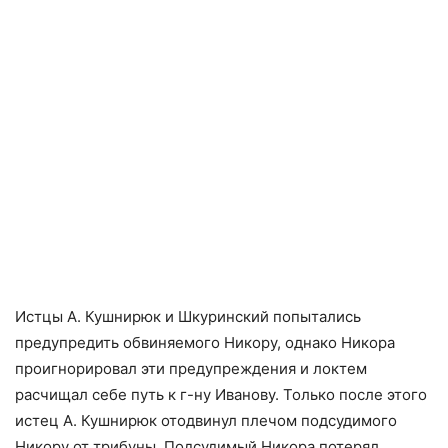
Истцы А. Кушнирюк и Шкуринский попытались
предупредить обвиняемого Никору, однако Никора
проигнорировал эти предупреждения и локтем
расчищал себе путь к г-ну Иванову. Только после этого
истец А. Кушнирюк отодвинул плечом подсудимого
Никору от трибуны. Подсудимый Никора потерял