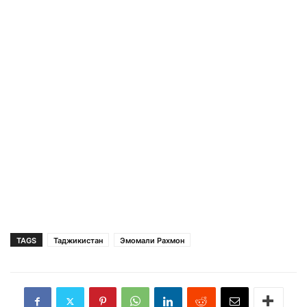
TAGS
Таджикистан
Эмомали Рахмон