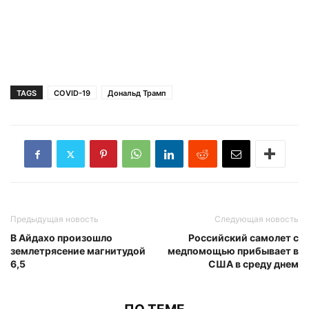
TAGS
COVID-19
Дональд Трамп
Предыдущая новость
Следующая новость
В Айдахо произошло
Российский самолет с
землетрясение магнитудой
медпомощью прибывает в
6,5
США в среду днем