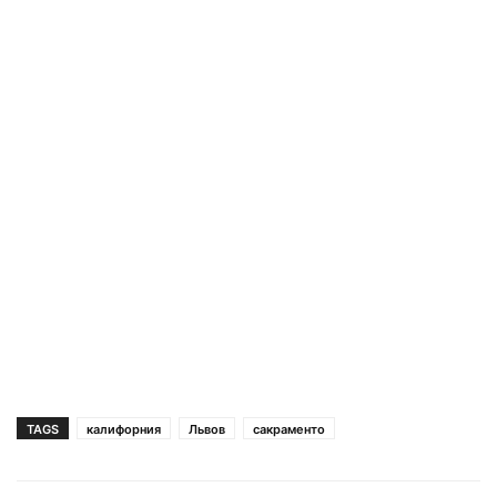
TAGS
калифорния
Львов
сакраменто