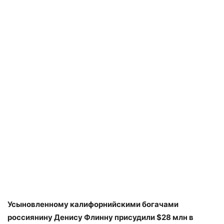
Усыновленному калифорнийскими богачами
россиянину Денису Флинну присудили $28 млн в