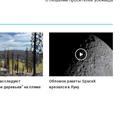
отношении просителей убежища
расследуют
Обломок ракеты SpaceX
е деревьев” на пляже
врезался в Луну