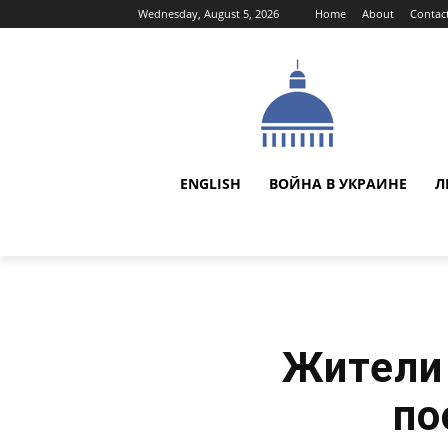
Wednesday, August 5, 2026
Home
About
Contac
ENGLISH
ВОЙНА В УКРАИНЕ
Л
Жители 
по