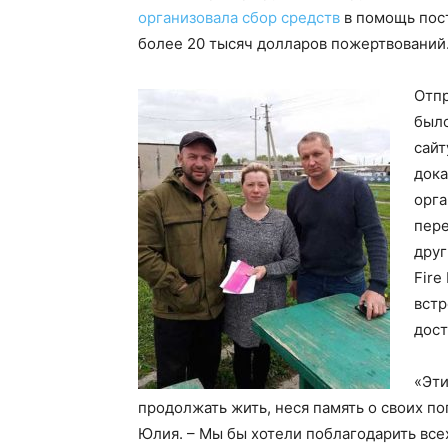
организовала сбор средств
в помощь пост
более 20 тысяч долларов пожертвований
Отпр
было
сайт
дока
орга
пере
друг
Fire
встр
дост
«Эти
продолжать жить, неся память о своих п
Юлия. – Мы бы хотели поблагодарить все