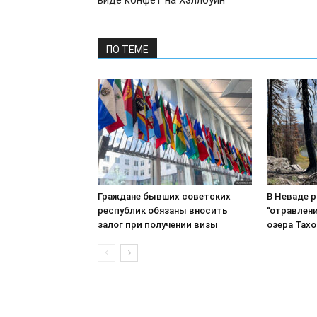
виде конфет на Хэллоуин
ПО ТЕМЕ
Граждане бывших советских
В Неваде 
республик обязаны вносить
“отравлени
залог при получении визы
озера Тахо