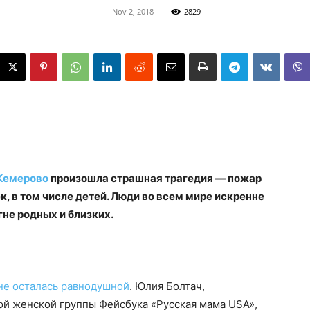
Nov 2, 2018
2829
Кемерово
произошла страшная трагедия — пожар
к, в том числе детей. Люди во всем мире искренне
гне родных и близких.
не осталась равнодушной
. Юлия Болтач,
й женской группы Фейсбука «Русская мама USA»,