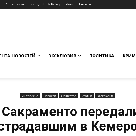
t
Advertisment
Copyright & Policy
News – Новости
ЕНТА НОВОСТЕЙ
ЭКСКЛЮЗИВ
ПОЛИТИКА
КРИМ
Интересно
Новости
Общество
Статьи
Эксклюзив
Сакраменто передал
страдавшим в Кемер