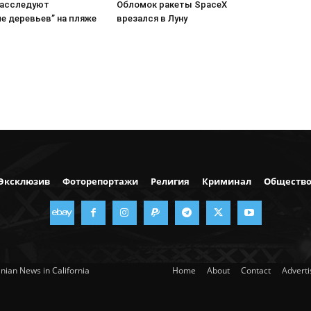
расследуют
Обломок ракеты SpaceX
е деревьев” на пляже
врезался в Луну
Эксклюзив
Фоторепортажи
Религия
Криминал
Обществ
nian News in California
Home
About
Contact
Advert