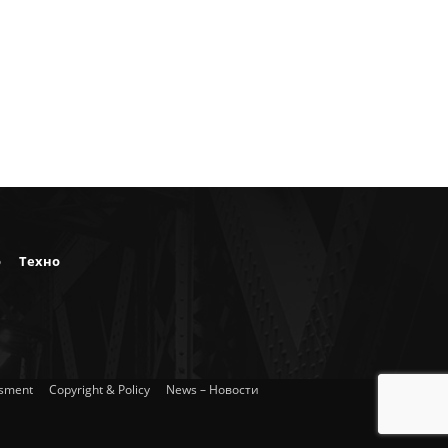
о
Техно
isment
Copyright & Policy
News – Новости