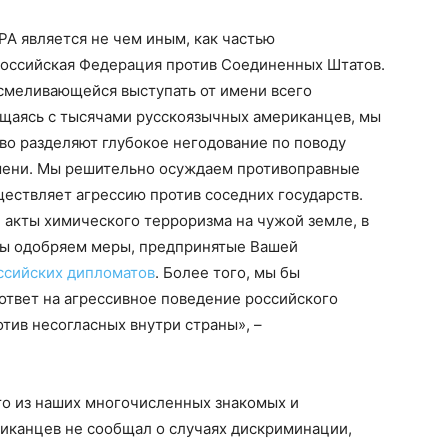
РА является не чем иным, как частью
оссийская Федерация против Соединенных Штатов.
смеливающейся выступать от имени всего
щаясь с тысячами русскоязычных американцев, мы
во разделяют глубокое негодование по поводу
имени. Мы решительно осуждаем противоправные
ществляет агрессию против соседних государств.
и акты химического терроризма на чужой земле, в
Мы одобряем меры, предпринятые Вашей
ссийских дипломатов
. Более того, мы бы
ответ на агрессивное поведение российского
отив несогласных внутри страны», –
кто из наших многочисленных знакомых и
иканцев не сообщал о случаях дискриминации,