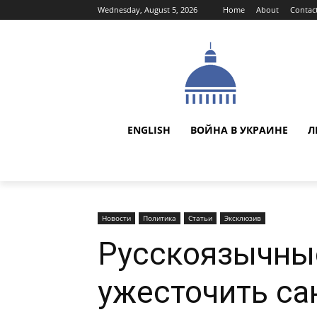
Wednesday, August 5, 2026
Home
About
Contac
ENGLISH
ВОЙНА В УКРАИНЕ
Л
Новости
Политика
Статьи
Эксклюзив
Русскоязычны
ужесточить са