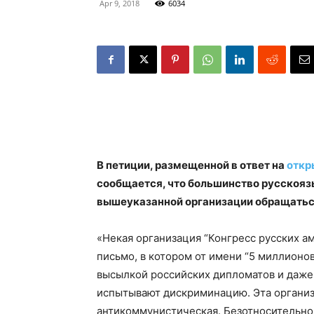
Apr 9, 2018
6034
В петиции, размещенной в ответ на
откр
сообщается, что большинство русскояз
вышеуказанной организации обращатьс
«Некая организация “Конгресс русских а
письмо, в котором от имени “5 миллионо
высылкой российских дипломатов и даже з
испытывают дискриминацию. Эта организа
антикоммунистическая. Безотносительно 