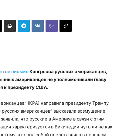
ытое письмо
Конгресса русских американцев,
ычных американцев не уполномочивали главу
я к президенту США.
мериканцев” (КРА) направила президенту Трампу
в русских американцев” высказала возмущение
аявила, что русские в Америке в связи с этим
ция характеризуется в Википедии чуть ли не как
к тому, что она собой представляла в прошлом,