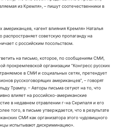
вляемая из Кремля», – пишут соотечественники в
х американцев, «агент влияния Кремля» Наталья
о распространяет советскую пропаганду на
ничает с российским посольством.
ветить на письмо, которое, по сообщениям СМИ,
ой прокремлевской организации “Конгресс русских
страняемое в СМИ и социальных сетях, претендует
лионов русскоговорящих американцев”, – говорят
ьду Трампу. – Авторы письма сетуют на то, что
тивно влияет на российско-американские
стие в недавнем отравлении г-на Скрипаля и его
лее того, в письме утверждается, что в результате
иканских СМИ как организатора этого чудовищного
анцы испытывают дискриминацию».