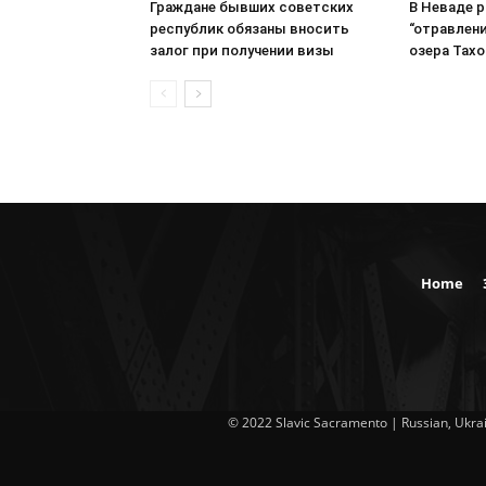
Граждане бывших советских
В Неваде 
республик обязаны вносить
“отравлени
залог при получении визы
озера Тахо
Home
© 2022 Slavic Sacramento | Russian, Ukrai