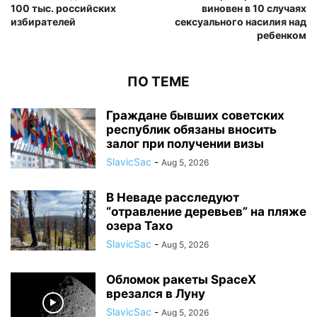
100 тыс. российских
виновен в 10 случаях
избирателей
сексуального насилия над
ребенком
ПО ТЕМЕ
Граждане бывших советских
республик обязаны вносить
залог при получении визы
SlavicSac
-
Aug 5, 2026
В Неваде расследуют
“отравление деревьев” на пляже
озера Тахо
SlavicSac
-
Aug 5, 2026
Обломок ракеты SpaceX
врезался в Луну
SlavicSac
-
Aug 5, 2026