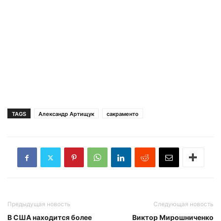
TAGS
Александр Артищук
сакраменто
Предыдущая новость
Следующая новость
В США находится более
Виктор Мирошниченко