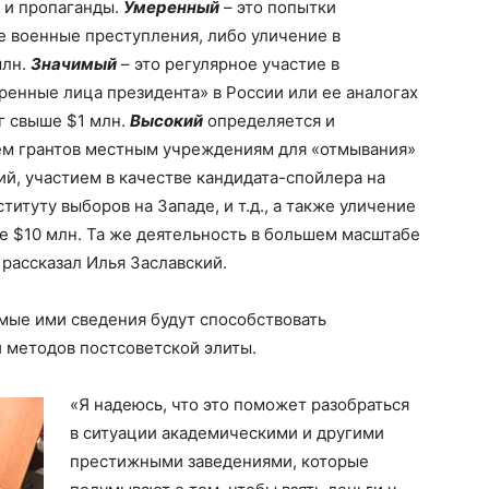
 и пропаганды.
Умеренный
– это попытки
е военные преступления, либо уличение в
млн.
Значимый
– это регулярное участие в
ренные лица президента» в России или ее аналогах
г свыше $1 млн.
Высокий
определяется и
ем грантов местным учреждениям для «отмывания»
й, участием в качестве кандидата-спойлера на
титуту выборов на Западе, и т.д., а также уличение
е $10 млн. Та же деятельность в большем масштабе
 рассказал Илья Заславский.
мые ими сведения будут способствовать
 методов постсоветской элиты.
«Я надеюсь, что это поможет разобраться
в ситуации академическими и другими
престижными заведениями, которые