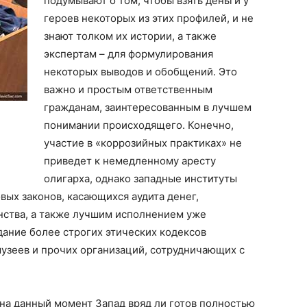
подумывают о том, чтобы взять деньги у
героев некоторых из этих профилей, и не
знают толком их истории, а также
экспертам – для формулирования
некоторых выводов и обобщений. Это
важно и простым ответственным
гражданам, заинтересованным в лучшем
понимании происходящего. Конечно,
участие в «коррозийных практиках» не
приведет к немедленному аресту
олигарха, однако западные институты
вых законов, касающихся аудита денег,
нства, а также лучшим исполнением уже
ание более строгих этических кодексов
музеев и прочих организаций, сотрудничающих с
 на данный момент Запад вряд ли готов полностью