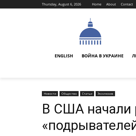
Thursday, August 6, 2026
Home
About
Contact
ENGLISH
ВОЙНА В УКРАИНЕ
Л
Новости
Общество
Статьи
Эксклюзив
В США начали 
«подрывателе