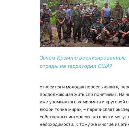
Зачем Кремлю военизированные
отряды на территории США?
относится и молодая поросль «элит», пе
продолжающая жить «по понятиям». На н
уже упомянутого комромата и круговой п
любой точке мира», – перечисляет экспер
собственных интересах, но власти могут 
необходимости. К тому же многие из эти