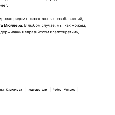
нег.
ирован рядом показательных разоблачений,
та Мюллера
. В любом случае, мы, как можем,
сдерживания евразийском клептократии», –
ения Кириллова
подрыватели
Роберт Мюллер