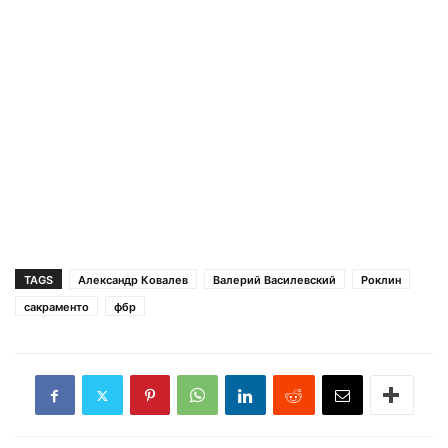
TAGS
Александр Ковалев
Валерий Василевский
Роклин
сакраменто
фбр