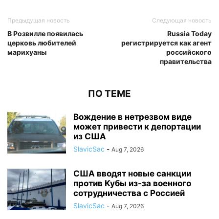
Предыдущая новость
Следующая новость
В Розвилле появилась
Russia Today
церковь любителей
регистрируется как агент
марихуаны
российского
правительства
ПО ТЕМЕ
Вождение в нетрезвом виде
может привести к депортации
из США
SlavicSac
-
Aug 7, 2026
США вводят новые санкции
против Кубы из-за военного
сотрудничества с Россией
SlavicSac
-
Aug 7, 2026