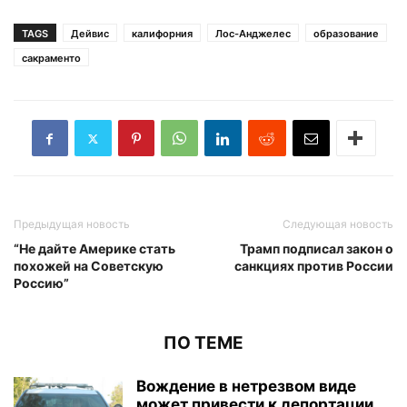
TAGS
Дейвис
калифорния
Лос-Анджелес
образование
сакраменто
Предыдущая новость
Следующая новость
“Не дайте Америке стать
Трамп подписал закон о
похожей на Советскую
санкциях против России
Россию”
ПО ТЕМЕ
Вождение в нетрезвом виде
может привести к депортации