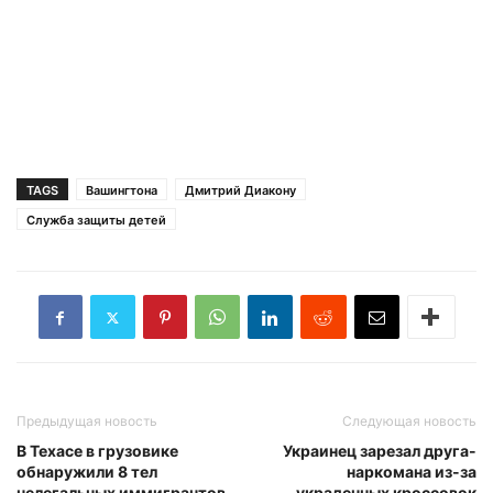
TAGS
Вашингтона
Дмитрий Диакону
Служба защиты детей
Предыдущая новость
Следующая новость
В Техасе в грузовике
Украинец зарезал друга-
обнаружили 8 тел
наркомана из-за
нелегальных иммигрантов
украденных кроссовок