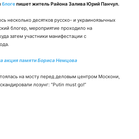
м
блоге
пишет житель Района Залива Юрий Панчул.
ось несколько десятков русско- и украиноязычных
ский блогер, мероприятие проходило на
куда затем участники манифестации с
ода.
а акция памяти Бориса Немцова
тоялась на мосту перед деловым центром Москони,
кандировали лозунг: “Putin must go!”