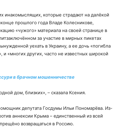
их инакомыслящих, которые страдают на далёкой
 конце прошлого года Владе Колесникове,
кацию «чужого» материала на своей странице в
литзаключённом за участие в мирных пикетах
ынужденной уехать в Украину, а ее дочь «погибла
, и «многих других, часто не известных широкой
ссури в брачном мошенничестве
дной дом, близких», – сказала Ксения.
 помощник депутата Госдумы Ильи Пономарёва. Из-
против аннексии Крыма – единственный из всей
апрещёно возвращаться в Россию.