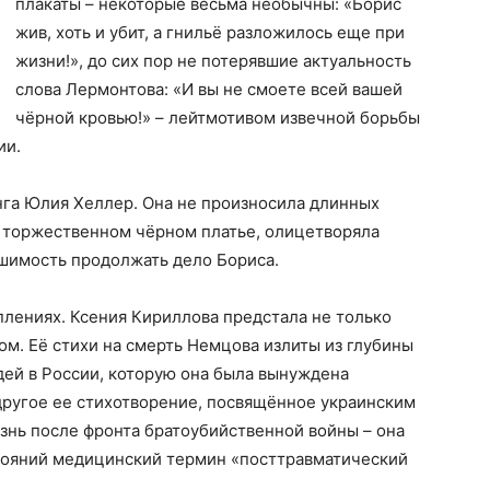
плакаты – некоторые весьма необычны: «Борис
жив, хоть и убит, а гнильё разложилось еще при
жизни!», до сих пор не потерявшие актуальность
слова Лермонтова: «И вы не смоете всей вашей
чёрной кровью!» – лейтмотивом извечной борьбы
ии.
нга Юлия Хеллер. Она не произносила длинных
в торжественном чёрном платье, олицетворяла
шимость продолжать дело Бориса.
уплениях. Ксения Кириллова предстала не только
м. Её стихи на смерть Немцова излиты из глубины
дей в России, которую она была вынуждена
другое ее стихотворение, посвящённое украинским
знь после фронта братоубийственной войны – она
стояний медицинский термин «посттравматический