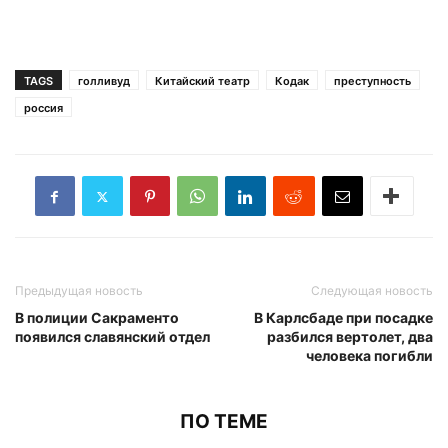
TAGS
голливуд
Китайский театр
Кодак
преступность
россия
Предыдущая новость
Следующая новость
В полиции Сакраменто
В Карлсбаде при посадке
появился славянский отдел
разбился вертолет, два
человека погибли
ПО ТЕМЕ