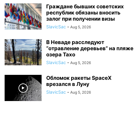
Граждане бывших советских
республик обязаны вносить
залог при получении визы
SlavicSac
-
Aug 5, 2026
В Неваде расследуют
“отравление деревьев” на пляже
озера Тахо
SlavicSac
-
Aug 5, 2026
Обломок ракеты SpaceX
врезался в Луну
SlavicSac
-
Aug 5, 2026