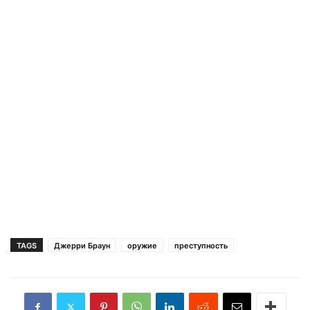
TAGS
Джерри Браун
оружие
преступность