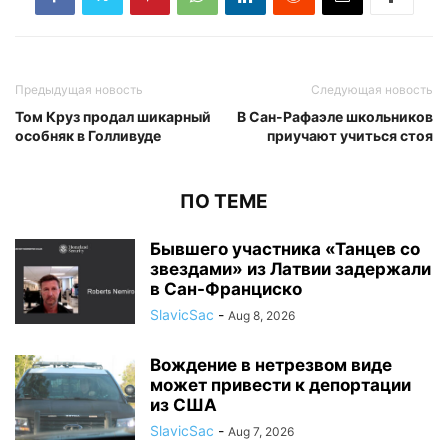
Предыдущая новость
Следующая новость
Том Круз продал шикарный
В Сан-Рафаэле школьников
особняк в Голливуде
приучают учиться стоя
ПО ТЕМЕ
Бывшего участника «Танцев со
звездами» из Латвии задержали
в Сан-Франциско
SlavicSac
-
Aug 8, 2026
Вождение в нетрезвом виде
может привести к депортации
из США
SlavicSac
-
Aug 7, 2026