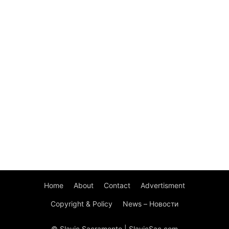
Home
About
Contact
Advertisment
Copyright & Policy
News – Новости
© Slavic Sacramento | SlavicSac.com