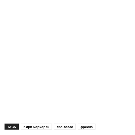
TAGS
Кирк Керкорян
лас-вегас
фресно