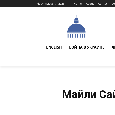
Friday, August 7, 2026
Home
About
Contact
A
ENGLISH
ВОЙНА В УКРАИНЕ
Л
Майли Са