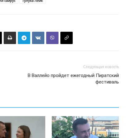
и сайрус
Тулука Лейк
Следующая новость
В Валлейо пройдет ежегодный Пиратский
фестиваль