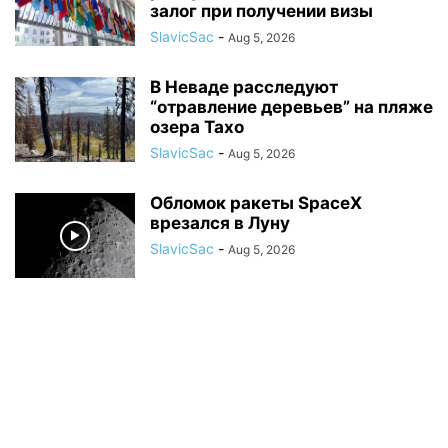
залог при получении визы
SlavicSac
-
Aug 5, 2026
В Неваде расследуют
“отравление деревьев” на пляже
озера Тахо
SlavicSac
-
Aug 5, 2026
Обломок ракеты SpaceX
врезался в Луну
SlavicSac
-
Aug 5, 2026