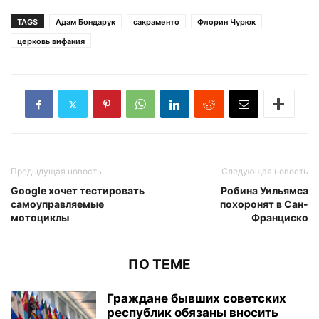
TAGS
Адам Бондарук
сакраменто
Флорин Чурюк
церковь вифания
Предыдущая новость
Следующая новость
Google хочет тестировать
Робина Уильямса
самоуправляемые
похоронят в Сан-
мотоциклы
Франциско
ПО ТЕМЕ
Граждане бывших советских
республик обязаны вносить