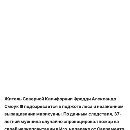
Житель Северной Калифорнии Фредди Александр
Смоук III подозревается в поджоге леса и незаконном
выращивании марихуаны. По данным следствия, 37-
летний мужчина случайно спровоцировал пожар на
своей наркоплантации в Иго, недалеко от Сакраменто,